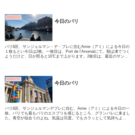
今日のパリ
今日のパリ
パリ6区、サンジェルマン・デ・プレに住むAmie（アミ）による今日の
１枚もとい今日は2枚。一枚目は、Port de l’Arsenalにて。朝は凍てつく
ようだけど、日が照ると10℃まで上がります。2枚目は、最近のサンジ
ェルマン・デ・プレは...
今日のパリ
今日のパリ
パリ6区、サンジェルマンデプレに住む、Amie（アミ）による今日の一
枚。パリでも最もパリのエスプリを感じるところ、グランパレに来まし
た。青空が似合うのよね。気温は31度。でもカラッとして気持ちよい
です。