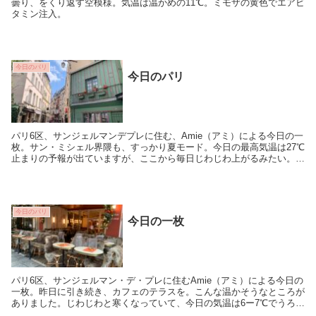
曇り、をくり返す空模様。気温は温かめの11℃。ミモザの黄色でエアビ
タミン注入。
今日のパリ
今日のパリ
パリ6区、サンジェルマンデプレに住む、Amie（アミ）による今日の一
枚。サン・ミシェル界隈も、すっかり夏モード。今日の最高気温は27℃
止まりの予報が出ていますが、ここから毎日じわじわ上がるみたい。ま
だ6月なのにね！
今日のパリ
今日の一枚
パリ6区、サンジェルマン・デ・プレに住むAmie（アミ）による今日の
一枚。昨日に引き続き、カフェのテラスを。こんな温かそうなところが
ありました。じわじわと寒くなっていて、今日の気温は6ー7℃でうろつ
くみたい。グレイの空に負けんぞ！