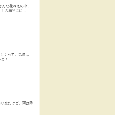
そんな花冷えの中、
！の満開にに...
嬉しくって。気温は
っと！
曇り空だけど、雨は降