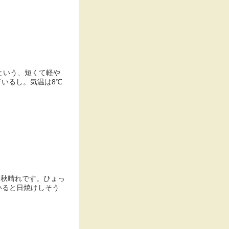
！という、短くて軽や
いるし。気温は8℃
な秋晴れです。ひょっ
いると日焼けしそう