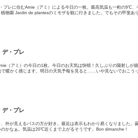
・プレに住むAmie（アミ）による今日の一枚。最高気温も一桁の9℃、
園 Jardin de plantesのミモザを観に行きました。でもその甲斐あり
・デ・プレ
mie（アミ）の今日の1枚。今日のお天気は快晴！久しぶりの陽射しが
陰で暖かく感じます。明日の天気予報を見ると……いや見ないでおこう
・デ・プレ
り、外が見えるバスの方が好き。最近は表示もわかり易くなりました。
かなぁ。気温は20℃近くまで上がるそうです。Bon dimanche！