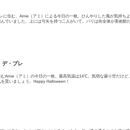
レに住む、Amie（アミ）による今日の一枚。ひんやりした風が気持ち
睨んでいました。上には弓矢を持つ二人がいて。パリは街全体が美術館
・デ・プレ
むAmie（アミ）の今日の一枚。最高気温は14℃。気弱な曇り空だけど
いましょう。Happy Halloween！