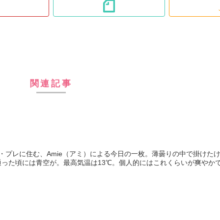
関連記事
・プレに住む、Amie（アミ）による今日の一枚。薄曇りの中で掛けた
った頃には青空が。最高気温は13℃。個人的にはこれくらいが爽やか