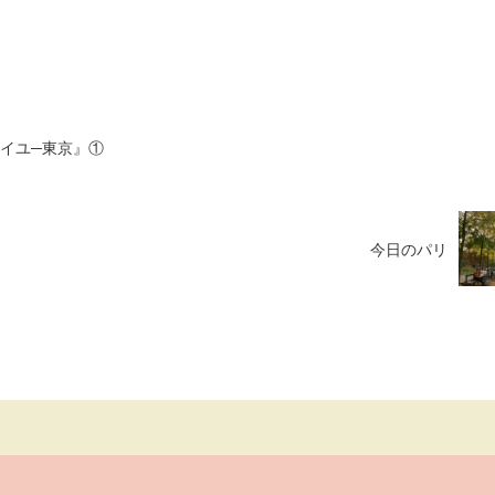
イユ─東京』①
今日のパリ