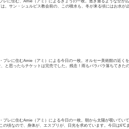
プレに住む、Amie（アミ）によるきょうの一枚。透き通るような空が
ては。サン・シュルピス教会前の、この噴水も、冬が来る頃にはお水が
・プレに住むAmie（アミ）による今日の一枚。オルセー美術館の近く
な、と思ったらチケットは完売でした。残念！雨もパラパラ落ちてきた
・プレに住むAmie（アミ）による今日の一枚。朝から太陽が覗いてい
この頃なので、身体が、エスプリが、日光を求めています。今日は6℃ま