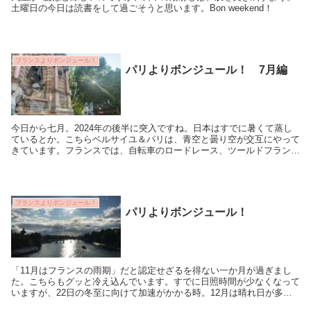
土曜日の今日は読書をして過ごそうと思います。Bon weekend！
フランスよりボンジュール！
パリよりボンジュール！ 7月編
今日から七月。2024年の後半に突入ですね。日本はすでに暑くて蒸し
ているとか。こちらベルサイユ＆パリは、青空と曇り空が交互にやって
きています。フランスでは、自転車のロードレース、ツールドフランス
が始まりました。今年はオリンピックの関係でゴ...
フランスよりボンジュール！
パリよりボンジュール！
「11月はフランスの雨期」だと認定せざるを得ない一か月が過ぎまし
た。こちらもグッと冷え込んでいます。すでに日照時間が少なくなって
いますが、22日の冬至に向けて加速がかかる時。12月は晴れ日が多い
といいな。