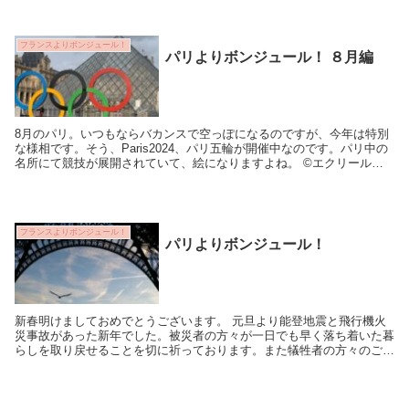
フランスよりボンジュール！
パリよりボンジュール！ ８月編
8月のパリ。いつもならバカンスで空っぽになるのですが、今年は特別
な様相です。そう、Paris2024、パリ五輪が開催中なのです。パリ中の
名所にて競技が展開されていて、絵になりますよね。 ©エクリール
Kayo 実は、わたしも、先...
フランスよりボンジュール！
パリよりボンジュール！
新春明けましておめでとうございます。 元旦より能登地震と飛行機火
災事故があった新年でした。被災者の方々が一日でも早く落ち着いた暮
らしを取り戻せることを切に祈っております。また犠牲者の方々のご冥
福と鎮魂をこころより祈念しております。2...