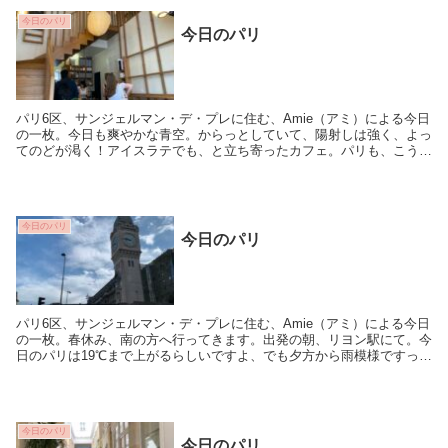
今日のパリ
今日のパリ
パリ6区、サンジェルマン・デ・プレに住む、Amie（アミ）による今日
の一枚。今日も爽やかな青空。からっとしていて、陽射しは強く、よっ
てのどが渇く！アイスラテでも、と立ち寄ったカフェ。パリも、こうい
うZen（？）なデザインのカフェが増えまし...
今日のパリ
今日のパリ
パリ6区、サンジェルマン・デ・プレに住む、Amie（アミ）による今日
の一枚。春休み、南の方へ行ってきます。出発の朝、リヨン駅にて。今
日のパリは19℃まで上がるらしいですよ、でも夕方から雨模様ですっ
て。
今日のパリ
今日のパリ