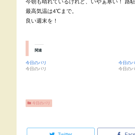
今朝も晴れているけれど、いやぁ寒い！ 路
最高気温は4℃まで。
良い週末を！
関連
今日のパリ
今日の
今日のパリ
今日の
今日のパリ
Twitter
Fac