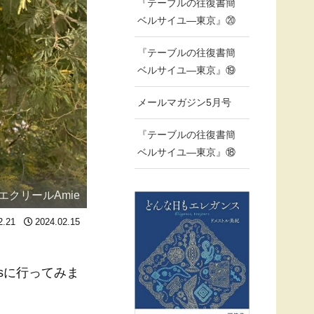
『テーブルの往復書簡
ベルサイユ―東京』⑳
『テーブルの往復書簡
ベルサイユ―東京』⑲
メールマガジン5月号
『テーブルの往復書簡
ベルサイユ―東京』⑱
エクリールAmie
2.21
2024.02.15
tsに行ってみま