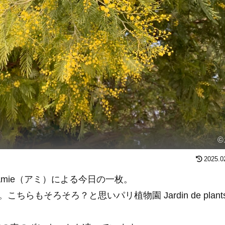
©
2025.0
mie（アミ）による今日の一枚。
らもそろそろ？と思いパリ植物園 Jardin de plan