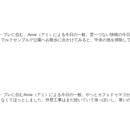
・プレに住む、Amie（アミ）による今日の一枚。雲一つない快晴の今日
こでルクセンブルグ公園へお散歩に出かけてみると、中央の池を掃除し
・プレに住むAmie（アミ）による今日の一枚。やっとカフェドゥマゴ
りなくてほっとしました。外壁工事はまだ続いていて埃っぽいし、寒い