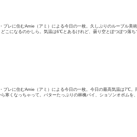
・プレに住むAmie（アミ）による今日の一枚。久しぶりのルーブル美
、どこになるのかしら。気温は6℃とあるけれど、曇り空とぽつぽつ落ち
・プレに住むAmie（アミ）による今日の一枚。今日の最高気温は7℃。
から寒くなっちゃって。バターたっぷりの林檎パイ、ショソンオポムを