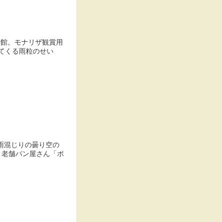
術館。モナリザ観賞用
てくる雨粒のせい
雨混じりの曇り空の
、老舗パン屋さん「ポ