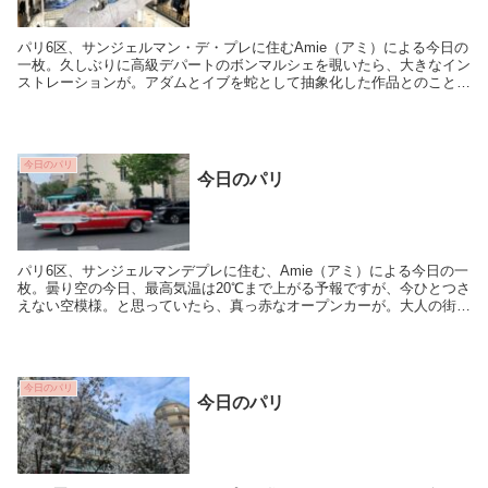
パリ6区、サンジェルマン・デ・プレに住むAmie（アミ）による今日の
一枚。久しぶりに高級デパートのボンマルシェを覗いたら、大きなイン
ストレーションが。アダムとイブを蛇として抽象化した作品とのこと。
あ、今年は蛇年か！ と今ごろ気づきました。...
今日のパリ
今日のパリ
パリ6区、サンジェルマンデプレに住む、Amie（アミ）による今日の一
枚。曇り空の今日、最高気温は20℃まで上がる予報ですが、今ひとつさ
えない空模様。と思っていたら、真っ赤なオープンカーが。大人の街、
パリでも、テディベアか……、とぶつぶつ言...
今日のパリ
今日のパリ