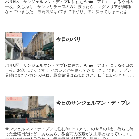
パリ6区、サンジェルマン・デ・プレに住むAmie（アミ）による今日の
一枚。久しぶりにサンマリテーヌの方に渡ったら、マグノリアが満開に
なっていました。最高気温は7℃まで下がり、冬に戻ってしまったよう
な土曜日でしたが、満開の花に「春気分」を取...
今日のパリ
今日のパリ
パリ6区、サンジェルマン・デプレに住む、Amie（アミ）による今日の
一枚。お久しぶりです！ バカンスから戻ってきました。でも、デプレ
界隈はまだバカンス中ね。最高気温は26℃だけど、日向にいるともっと
暑く感じます。またよろしく！
今日のパリ
今日のサンジェルマン・デ・プレ
サンジェルマン・デ・プレに住むAmie（アミ）の今日の1枚。待ちに待
った金曜日だけど、あらあら、教会前の広場が大工事となっています。
今日は雨は一休みみたい。最高気温は16℃で、肌寒いです。