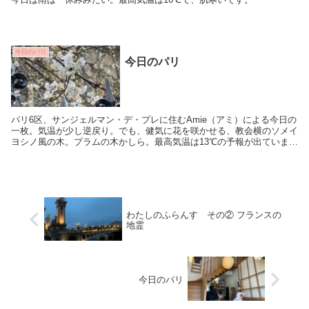
今日のパリ
今日のパリ
パリ6区、サンジェルマン・デ・プレに住むAmie（アミ）による今日の
一枚。気温が少し逆戻り。でも、健気に花を咲かせる、教会横のソメイ
ヨシノ風の木。プラムの木かしら。最高気温は13℃の予報が出ていま
す。Bon weekend！
わたしのふらんす その② フランスの
地霊
今日のパリ