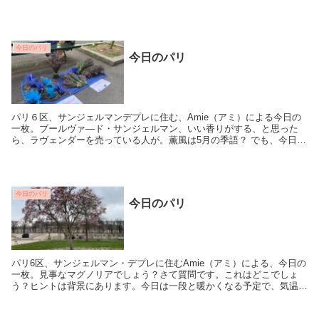
15℃ですって。
今日のパリ
今日のパリ
パリ６区、サンジェルマンデプレに住む、Amie（アミ）による今日の
一枚。ブールヴァ―ド・サンジェルマン、いい香りがする、と思った
ら、ラヴェンダーを売っている人が。薫風は5月の季語？ でも、今日の
パリは、日本の5月のような爽やかさ。最高気温...
今日のパリ
今日のパリ
パリ6区、サンジェルマン・デプレに住むAmie（アミ）による、今日の
一枚。見事なマグノリアでしょう？さて質問です。これはどこでしょ
う？ヒントは背景にあります。今日は一段と暖かくなる予定で、気温は
18℃まで上がるそうです。Bon diman...