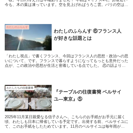
今も、木の葉は凍っています。空を見上げればうろこ雲。パリの空はな
んでこうも広いのでしょう。
わたしのふらんす
わたしのふらんす ⑥フランス人
が好きな話題とは
「わたし視点」で書くフランス、今回はフランス人の思想・政治への思
いについて、です。フランスで暮らすようになってもっとも意外だった
点が、この政治や思想が生活と密着している点でした。 恋の話より
も…… フランスといえば、モード...
わたしたちの往復書簡
『テーブルの往復書簡 ベルサイ
ユ―東京』⑤
2025年11月某日親愛なる信子さんへ、こちらのお手紙がお手元に届く
頃、わたしも日本に帰省している予定です。出発する前、ベルサイユに
て、このお手紙をしたためています。11月のベルサイユは毎年雨が多
いのですが、今のところは青空が頑張ってくれ...