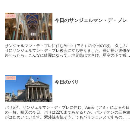
未分類
今日のサンジェルマン・デ・プレ
サンジェルマン・デ・プレに住むAmie（アミ）の今日の1枚。 久しぶ
りにサンジェルマン・デ・プレ教会に立ち寄りました。長い長い改修が
終わったら、こんなに綺麗になって、地元民は大喜び。星空の下で祈り
を捧げているような気分です。
未分類
今日のパリ
パリ6区、サンジェルマン・デ・プレに住む、Amie（アミ）による今日
の一枚。晴天の今日、パリは22℃まであがるとか。パンテオンの三色旗
がはためいています。紫外線も強そう。でもパリジェンヌですもの、日
焼けはウエルカム！気分は初夏ですね。