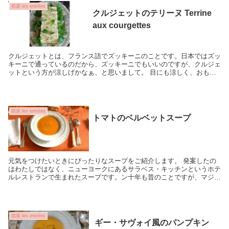
前菜 les entrées
クルジェットのテリーヌ Terrine
aux courgettes
クルジェットとは、フランス語でズッキーニのことです。日本ではズッ
キーニで通っているのだから、ズッキーニでもいいのですが、クルジェ
ットという方が涼しげかなぁ、と思いまして。 目にも涼しく、おもて
なしにもピッタリ冷製料理、もちろん簡単レ...
前菜 les entrées
トマトのベルベットスープ
元気をつけたいときにぴったりなスープをご紹介します。 発案したの
はわたしではなく、ニューヨークにあるサラベス・キッチンというホテ
ルレストランで生まれたスープです。ン十年も昔のことですが、マジソ
ン街のサラベス・キッチンでこのスープ...
前菜 les entrées
ギー・サヴォイ風のパンプキン