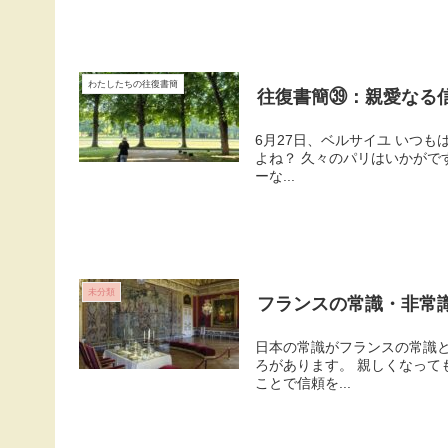
わたしたちの往復書簡
往復書簡㊴：親愛なる
6月27日、ベルサイユ いつもは東京にいらっしゃる信子さん、サルディニアを経て、今はパリ入りしていらっしゃるのです
よね？ 久々のパリはいかがで
ーな...
未分類
フランスの常識・非常
日本の常識がフランスの常識
ろがあります。 親しくなっても、ガードは高いフランス人。自分を守ることを優先します。一方の日本人は、懐を見せる
ことで信頼を...