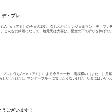
・デ・プレ
1枚。 久しぶりにサンジェルマン・デ・プレ教会に立ち寄りまし
ら、こんなに綺麗になって、地元民は大喜び。星空の下で祈りを捧げて
・プレに住むAmie（アミ）による今日の一枚。雨模様の（また！）月
℃らしいけれどね。マンデーブルーに負けたくないけど、たまにはいいっ
とうございます！